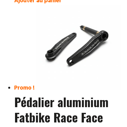
Ajouter au panier
initial
actuel
était :
est :
259,00 €.
150,00 €.
Promo !
Pédalier aluminium
Fatbike Race Face