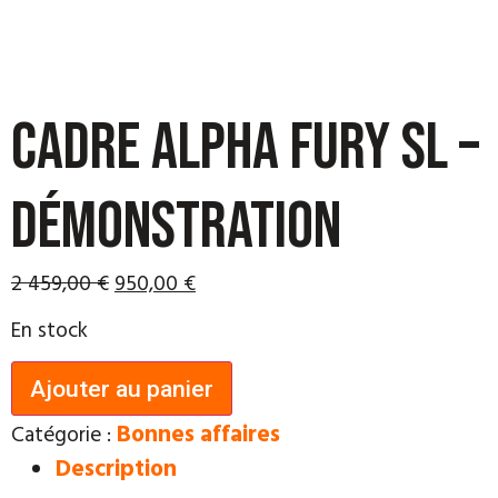
Cadre Alpha Fury SL –
Démonstration
Le
Le
2 459,00
€
950,00
€
prix
prix
En stock
initial
actuel
quantité
était :
est :
Ajouter au panier
de
2
950,00 €.
Cadre
Bonnes affaires
Catégorie :
Alpha
459,00 €.
Fury
Description
SL
-