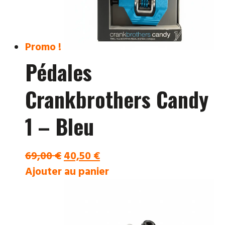
Promo !
Pédales
Crankbrothers Candy
1 – Bleu
Le
Le
69,00
€
40,50
€
prix
prix
Ajouter au panier
initial
actuel
était :
est :
69,00 €.
40,50 €.