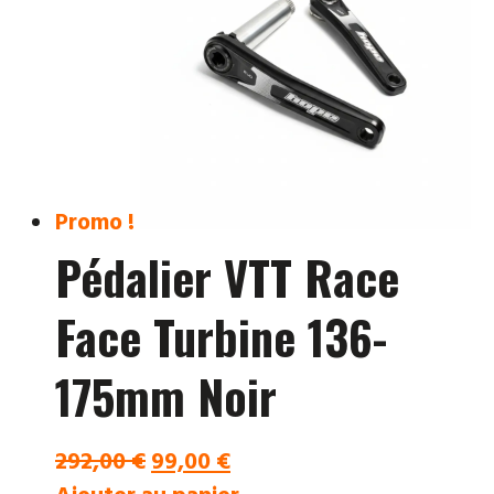
Promo !
Pédalier VTT Race
Face Turbine 136-
175mm Noir
Le
Le
292,00
€
99,00
€
prix
prix