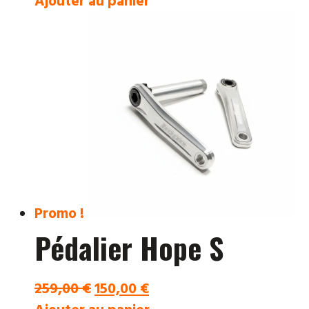
Ajouter au panier
initial
actuel
était :
est :
292,00 €.
99,00 €.
Promo !
Pédalier Hope S
Le
Le
259,00
€
150,00
€
prix
prix